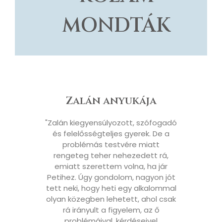
MONDTÁK
Zalán anyukája
"Zalán kiegyensúlyozott, szófogadó
és felelősségteljes gyerek. De a
problémás testvére miatt
rengeteg teher nehezedett rá,
emiatt szerettem volna, ha jár
Petihez. Úgy gondolom, nagyon jót
tett neki, hogy heti egy alkalommal
olyan közegben lehetett, ahol csak
rá irányult a figyelem, az ő
problémáival, kérdéseivel