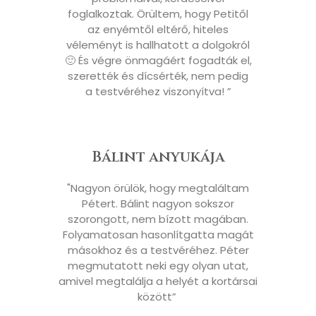
foglalkoztak. Örültem, hogy Petitől
az enyémtől eltérő, hiteles
véleményt is hallhatott a dolgokról
🙂 És végre önmagáért fogadták el,
szerették és dícsérték, nem pedig
a testvéréhez viszonyítva! ”
Bálint anyukája
"Nagyon örülök, hogy megtaláltam
Pétert. Bálint nagyon sokszor
szorongott, nem bízott magában.
Folyamatosan hasonlítgatta magát
másokhoz és a testvéréhez. Péter
megmutatott neki egy olyan utat,
amivel megtalálja a helyét a kortársai
között” ​